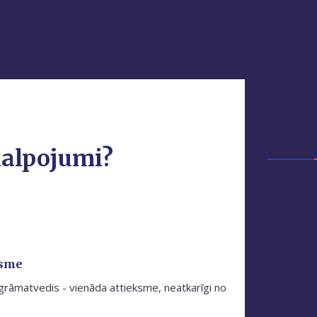
kalpojumi?
ksme
grāmatvedis - vienāda attieksme, neatkarīgi no