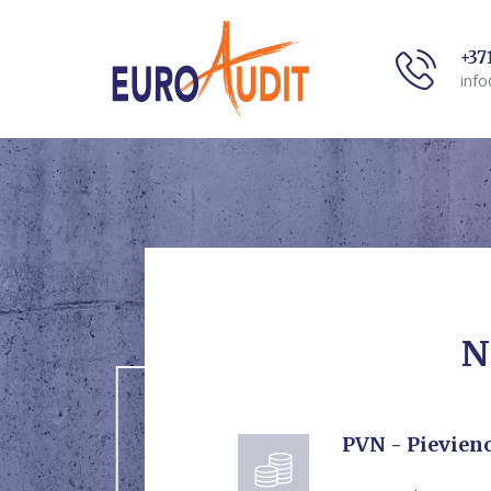
+37
info
N
PVN - Pievieno