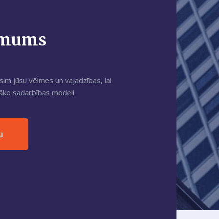
r mums
īsim jūsu vēlmes un vajadzības, lai
šāko sadarbības modeli.
I