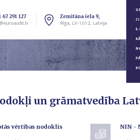
G
1 67 291 127
Zemitāna iela 9,
C
@euroaudit.lv
Rīga, LV-1012, Latvija
E
K
N
P
K
odokļi un grāmatvedība Lat
tās vērtības nodoklis
NIN - 