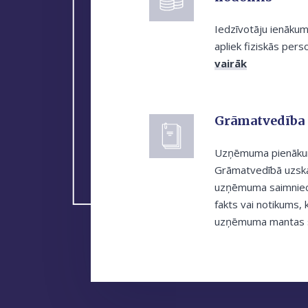
Iedzīvotāju ienākuma
apliek fiziskās per
vairāk
Grāmatvedība
Uzņēmuma pienākum
Grāmatvedībā uzska
uzņēmuma saimniecis
fakts vai notikums,
uzņēmuma mantas s