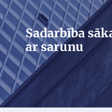
Sadarbība sāk
ar sarunu