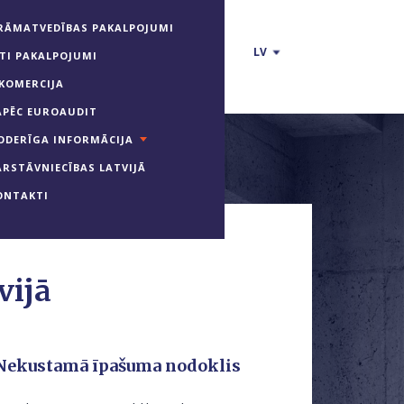
RĀMATVEDĪBAS PAKALPOJUMI
LV
ITI PAKALPOJUMI
-KOMERCIJA
ĀPĒC EUROAUDIT
ODERĪGA INFORMĀCIJA
ĀRSTĀVNIECĪBAS LATVIJĀ
ONTAKTI
vijā
Nekustamā īpašuma nodoklis