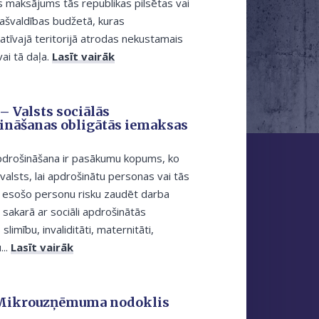
ts maksājums tās republikas pilsētas vai
ašvaldības budžetā, kuras
atīvajā teritorijā atrodas nekustamais
ai tā daļa.
Lasīt vairāk
– Valsts sociālās
ināšanas obligātās iemaksas
apdrošināšana ir pasākumu kopums, ko
valsts, lai apdrošinātu personas vai tās
 esošo personu risku zaudēt darba
sakarā ar sociāli apdrošinātās
limību, invaliditāti, maternitāti,
...
Lasīt vairāk
Mikrouzņēmuma nodoklis