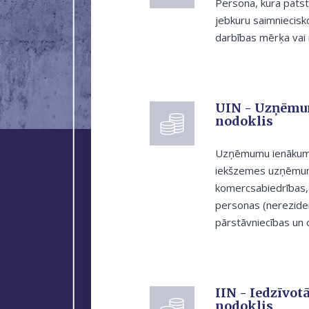
Persona, kura patstā
jebkuru saimniecisko
darbības mērķa vai 
UIN - Uzņēmu
nodoklis
Uzņēmumu ienākuma 
iekšzemes uzņēmumi
komercsabiedrības, 
personas (nereziden
pārstāvniecības un c
IIN - Iedzīvot
nodoklis