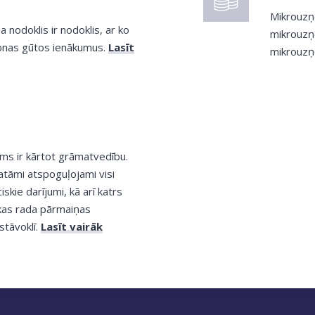
Mikrouzņ
 nodoklis ir nodoklis, ar ko
mikrouzņ
sonas gūtos ienākumus.
Lasīt
mikrouzņ
s ir kārtot grāmatvedību.
tāmi atspoguļojami visi
kie darījumi, kā arī katrs
 kas rada pārmaiņas
tāvoklī.
Lasīt vairāk