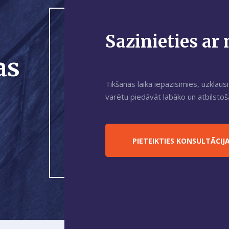
Sazinieties a
as
Tikšanās laikā iepazīsimies, uzklaus
varētu piedāvāt labāko un atbilsto
PIETEIKTIES KONSULTĀCIJA