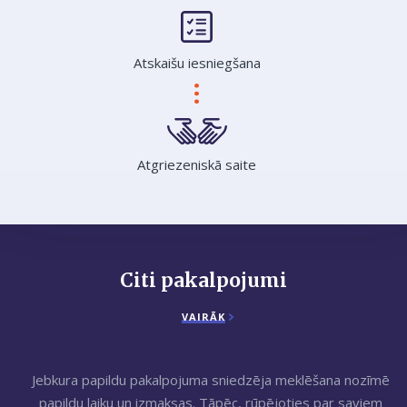
Atskaišu iesniegšana
Atgriezeniskā saite
Citi pakalpojumi
VAIRĀK
Jebkura papildu pakalpojuma sniedzēja meklēšana nozīmē
papildu laiku un izmaksas. Tāpēc, rūpējoties par saviem