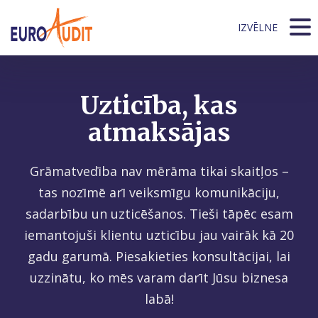
IZVĒLNE
Uzticība, kas
atmaksājas
Grāmatvedība nav mērāma tikai skaitļos –
tas nozīmē arī veiksmīgu komunikāciju,
sadarbību un uzticēšanos. Tieši tāpēc esam
iemantojuši klientu uzticību jau vairāk kā 20
gadu garumā. Piesakieties konsultācijai, lai
uzzinātu, ko mēs varam darīt Jūsu biznesa
labā!