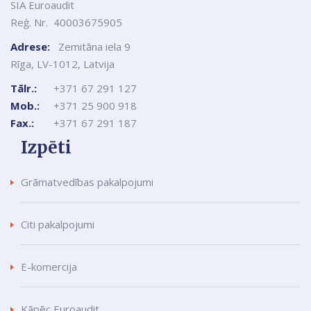
SIA Euroaudit
Reģ. Nr. 40003675905
Adrese:
Zemitāna iela 9
Rīga, LV-1012, Latvija
Tālr.:
+371 67 291 127
Mob.:
+371 25 900 918
Fax.:
+371 67 291 187
Izpēti
Grāmatvedības pakalpojumi
Citi pakalpojumi
E-komercija
Kāpēc Euroaudit