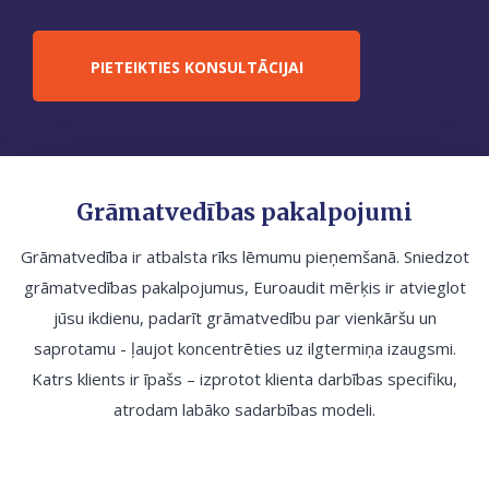
PIETEIKTIES KONSULTĀCIJAI
Grāmatvedības pakalpojumi
Grāmatvedība ir atbalsta rīks lēmumu pieņemšanā. Sniedzot
grāmatvedības pakalpojumus, Euroaudit mērķis ir atvieglot
jūsu ikdienu, padarīt grāmatvedību par vienkāršu un
saprotamu - ļaujot koncentrēties uz ilgtermiņa izaugsmi.
Katrs klients ir īpašs – izprotot klienta darbības specifiku,
atrodam labāko sadarbības modeli.