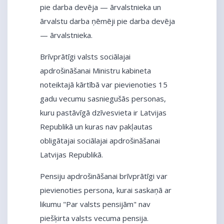
pie darba devēja — ārvalstnieka un
ārvalstu darba ņēmēji pie darba devēja
— ārvalstnieka.
Brīvprātīgi valsts sociālajai
apdrošināšanai Ministru kabineta
noteiktajā kārtībā var pievienoties 15
gadu vecumu sasniegušās personas,
kuru pastāvīgā dzīvesvieta ir Latvijas
Republikā un kuras nav pakļautas
obligātajai sociālajai apdrošināšanai
Latvijas Republikā.
Pensiju apdrošināšanai brīvprātīgi var
pievienoties persona, kurai saskaņā ar
likumu "Par valsts pensijām" nav
piešķirta valsts vecuma pensija.