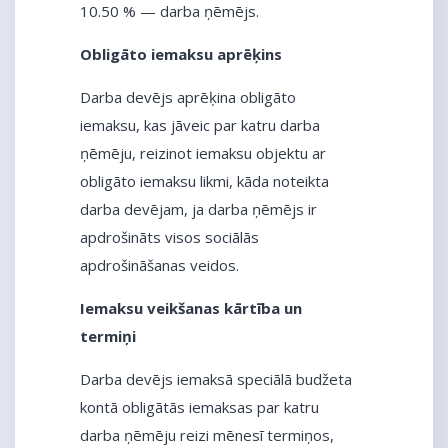
10.50 % — darba ņēmējs.
Obligāto iemaksu aprēķins
Darba devējs aprēķina obligāto
iemaksu, kas jāveic par katru darba
ņēmēju, reizinot iemaksu objektu ar
obligāto iemaksu likmi, kāda noteikta
darba devējam, ja darba ņēmējs ir
apdrošināts visos sociālās
apdrošināšanas veidos.
Iemaksu veikšanas kārtība un
termiņi
Darba devējs iemaksā speciālā budžeta
kontā obligātās iemaksas par katru
darba ņēmēju reizi mēnesī termiņos,