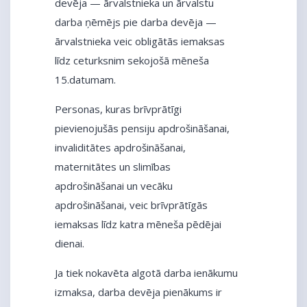
devēja — ārvalstnieka un ārvalstu
darba ņēmējs pie darba devēja —
ārvalstnieka veic obligātās iemaksas
līdz ceturksnim sekojošā mēneša
15.datumam.
Personas, kuras brīvprātīgi
pievienojušās pensiju apdrošināšanai,
invaliditātes apdrošināšanai,
maternitātes un slimības
apdrošināšanai un vecāku
apdrošināšanai, veic brīvprātīgās
iemaksas līdz katra mēneša pēdējai
dienai.
Ja tiek nokavēta algotā darba ienākumu
izmaksa, darba devēja pienākums ir