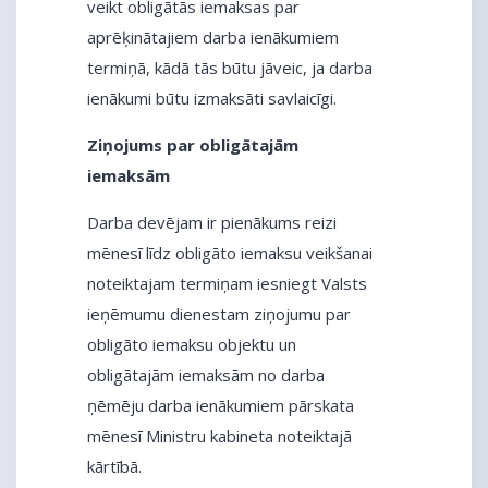
veikt obligātās iemaksas par
aprēķinātajiem darba ienākumiem
termiņā, kādā tās būtu jāveic, ja darba
ienākumi būtu izmaksāti savlaicīgi.
Ziņojums par obligātajām
iemaksām
Darba devējam ir pienākums reizi
mēnesī līdz obligāto iemaksu veikšanai
noteiktajam termiņam iesniegt Valsts
ieņēmumu dienestam ziņojumu par
obligāto iemaksu objektu un
obligātajām iemaksām no darba
ņēmēju darba ienākumiem pārskata
mēnesī Ministru kabineta noteiktajā
kārtībā.