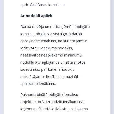
apdrošināšanas iemaksas.
Ar nodokli apliek
Darba devēja un darba ņēmēja obligāto
iemaksu objekts ir visi algotā darbā
aprēķinātie ienākumi, no kuriem jāietur
iedzīvotāju ienākuma nodoklis,
neatskaitot neapliekamo minimumu,
nodokļu atvieglojumus un attaisnotos
izdevumus, par kuriem nodokļu
maksātājam ir tiesības samazināt
apliekamo ienākumu.
Pašnodarbinātā obligāto iemaksu
objekts ir brīvi izraudzīti ienākumi (vai
ieņēmumi fiksētā iedzīvotāju ienākuma