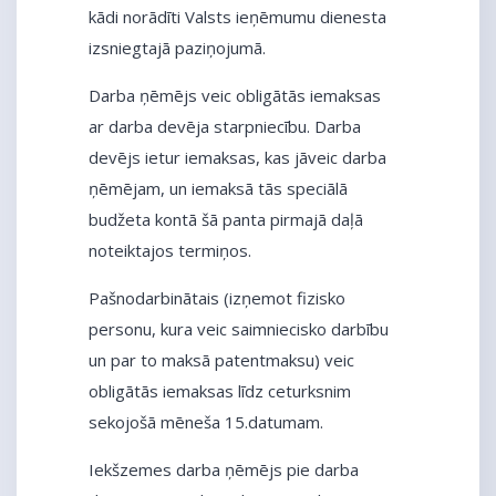
kādi norādīti Valsts ieņēmumu dienesta
izsniegtajā paziņojumā.
Darba ņēmējs veic obligātās iemaksas
ar darba devēja starpniecību. Darba
devējs ietur iemaksas, kas jāveic darba
ņēmējam, un iemaksā tās speciālā
budžeta kontā šā panta pirmajā daļā
noteiktajos termiņos.
Pašnodarbinātais (izņemot fizisko
personu, kura veic saimniecisko darbību
un par to maksā patentmaksu) veic
obligātās iemaksas līdz ceturksnim
sekojošā mēneša 15.datumam.
Iekšzemes darba ņēmējs pie darba