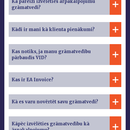
Kā pareizi izvēlēties ārpakalpojumu
grāmatvedi?
Kādi ir mani kā klienta pienākumi?
Kas notiks, ja manu grāmatvedību
pārbaudīs VID?
Kas ir EA Invoice?
Kā es varu novērtēt savu grāmatvedi?
Kāpēc izvēlēties grāmatvedību kā
ārpakalpojumu?