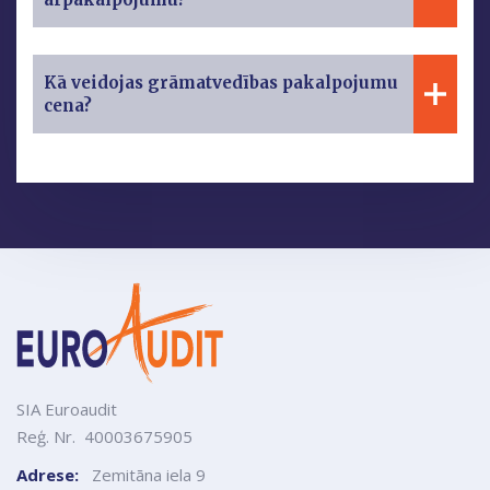
Kā veidojas grāmatvedības pakalpojumu
cena?
SIA Euroaudit
Reģ. Nr. 40003675905
Adrese:
Zemitāna iela 9