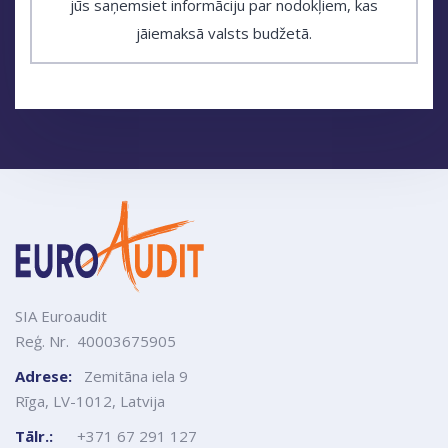
jūs saņemsiet informāciju par nodokļiem, kas
jāiemaksā valsts budžetā.
SIA Euroaudit
Reģ. Nr. 40003675905
Adrese:
Zemitāna iela 9
Rīga, LV-1012, Latvija
Tālr.:
+371 67 291 127