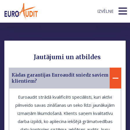
IZVĒLNE
Jautājumi un atbildes
Kādas garantijas Euroaudit sniedz saviem
klientiem?
Euroaudit strādā kvalificēti speciālisti, kuri aktīvi
pilnveido savas zināšanas un seko līdzi jaunākajām
izmaiņām likumdošanā. Klients saņem kvalitatīvu
darba izpildi, ko apliecina iekšējā grāmatvedības
datu kontroles sistēma, iekšējais audits, kuru