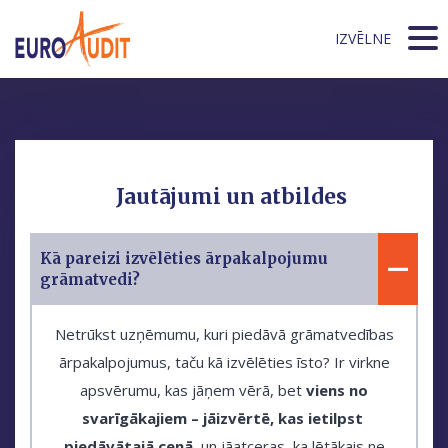
IZVĒLNE
Jautājumi un atbildes
Kā pareizi izvēlēties ārpakalpojumu
grāmatvedi?
Netrūkst uzņēmumu, kuri piedāvā grāmatvedības
ārpakalpojumus, taču kā izvēlēties īsto? Ir virkne
apsvērumu, kas jāņem vērā, bet
viens no
svarīgākajiem – jāizvērtē, kas ietilpst
piedāvātajā cenā
, un jāatceras, ka lētākais ne