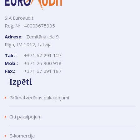
SIA Euroaudit
Reģ. Nr. 40003675905
Adrese:
Zemitāna iela 9
Rīga, LV-1012, Latvija
Tālr.:
+371 67 291 127
Mob.:
+371 25 900 918
Fax.:
+371 67 291 187
Izpēti
Grāmatvedības pakalpojumi
Citi pakalpojumi
E-komercija