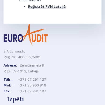
Reģistrēt PVN Latvijā
.
SIA Euroaudit
Reģ. Nr. 40003675905
Adrese:
Zemitāna iela 9
Rīga, LV-1012, Latvija
Tālr.:
+371 67 291 127
Mob.:
+371 25 900 918
Fax.:
+371 67 291 187
Izpēti