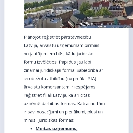
Plānojot reģistrēt pārstāvniecību
Latvijā, ārvalstu uzņēmumam pirmais
no jautājumiem būs, kādu juridisko
formu izvēlēties. Papildus jau labi
zināmai juridiskajai formai Sabiedrība ar
ierobežotu atbildību (turpmāk - SIA)
ārvalstu komersantam ir iespējams
reģistrēt filiāli Latvijā, kā arī citas
uzņēmējdarbības formas. Katrai no tām
ir savi nosacījumi un pienākumi, plusi un
mīnusi. Juridiskās formas:
Meitas uzņēmums;