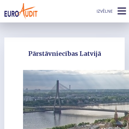
IZVĒLNE
Pārstāvniecības Latvijā