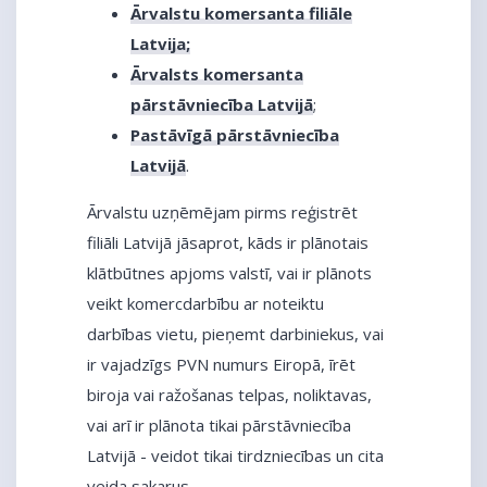
Ārvalstu komersanta filiāle
Latvija
;
Ārvalsts komersanta
pārstāvniecība Latvijā
;
Pastāvīgā pārstāvniecība
Latvijā
.
Ārvalstu uzņēmējam pirms reģistrēt
filiāli Latvijā jāsaprot, kāds ir plānotais
klātbūtnes apjoms valstī, vai ir plānots
veikt komercdarbību ar noteiktu
darbības vietu, pieņemt darbiniekus, vai
ir vajadzīgs PVN numurs Eiropā, īrēt
biroja vai ražošanas telpas, noliktavas,
vai arī ir plānota tikai pārstāvniecība
Latvijā - veidot tikai tirdzniecības un cita
veida sakarus.