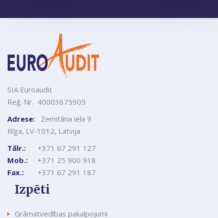
SIA Euroaudit
Reģ. Nr. 40003675905
Adrese:
Zemitāna iela 9
Rīga, LV-1012, Latvija
Tālr.:
+371 67 291 127
Mob.:
+371 25 900 918
Fax.:
+371 67 291 187
Izpēti
Grāmatvedības pakalpojumi