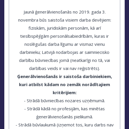
Jaunā ģenerālvienošanās no 2019. gada 3.
novembra būs saistoša visiem darba devējiem:
fiziskām, juridiskām personām, kā arī
tiesībspējīgām personālsabiedrībām, kuras ir
noslēgušas darba līgumu ar vismaz vienu
darbinieku; Latvijā nodarbojas ar saimniecisko
darbību būvniecības jomā (neatkarīgi no tā, vai
darbības veids ir vai nav reģistrēts).
Ģenerālvienošanās ir saistoša darbiniekiem,
kuri atbilst kādam no zemāk norādītajiem
kritērijiem:
- Strādā būvniecības nozares uzņēmumā.
- Strādā kādā no profesijām, kas minētas
ģenerālvienošanās pielikumā.
- Strādā būvlaukumā (izņemot tos, kuru darbs nav