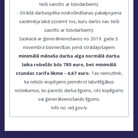
tieši saistīts ar būvdarbiem).
- Strādā darbaspēka nodrošināšanas pakalpojuma
saņēmēja labā (izņemt tos, kuru darbs nav tieši
saistīts ar būvdarbiem).
Saskaņā ar ģenerālvienošanos no 2019. gada 3.
novembra būvniecības jomā strādājošajiem
minimālā mēneša darba alga normālā darba
laika robežās būs 780 euro, bet minimālā
stundas tarifa likme - 4,67 euro.
Tas nenozīmē,
ka nebūs iespējams piemērot labvēlīgākus
noteikumus, ko paredz darba līgums, cits koplīgums
vai ģenerālvienošanās līgums.
Info no: vid.gov.lv