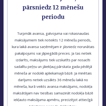
pārsniedz 12 mēnešu
periodu
Turpmāk avansa, galvojuma vai rokasnaudas
maksājumiem tiek noteikts 12 mēnešu periods,
kura laikā avansa saņēmējam ir jāsniedz norunātais
pakalpojums vai jāpiegādā preces. Ja tas netiek
izdarīts, maksājums tiek uzskatīts par nosacīti
sadalītu peļņu un jāiekļauj pārskata gada pēdējā
mēneša ar nodokli apliekamajā bāzē. Ja minētais
darījums netiek uzsākts 36 mēnešu laikā no
mēneša, kurā veikts avansa maksājums, nodokļa
maksātājam nav tiesības samazināt nodokļa bāzē
iekļauto maksājuma apmēru, precizējot attiecīgā