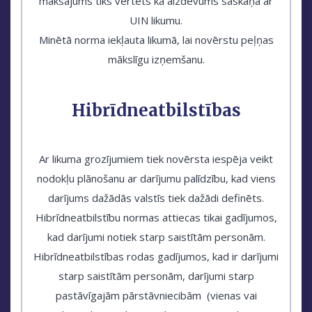
maksājums tiks vērtēts kā aizdevums saskaņā ar
UIN likumu.
Minētā norma iekļauta likumā, lai novērstu peļņas
mākslīgu izņemšanu.
Hibrīdneatbilstības
Ar likuma grozījumiem tiek novērsta iespēja veikt
nodokļu plānošanu ar darījumu palīdzību, kad viens
darījums dažādās valstīs tiek dažādi definēts.
Hibrīdneatbilstību normas attiecas tikai gadījumos,
kad darījumi notiek starp saistītām personām.
Hibrīdneatbilstības rodas gadījumos, kad ir darījumi
starp saistītām personām, darījumi starp
pastāvīgajām pārstāvniecibām (vienas vai