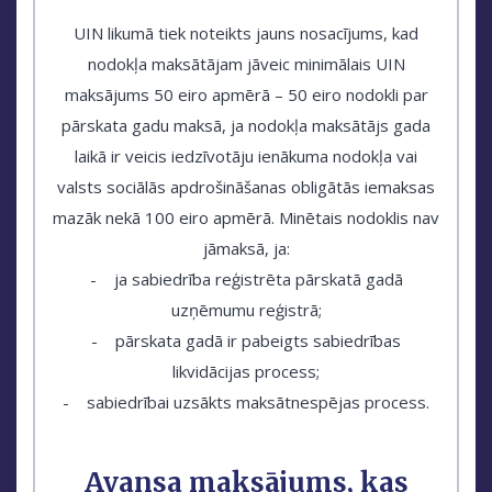
UIN likumā tiek noteikts jauns nosacījums, kad
nodokļa maksātājam jāveic minimālais UIN
maksājums 50 eiro apmērā – 50 eiro nodokli par
pārskata gadu maksā, ja nodokļa maksātājs gada
laikā ir veicis iedzīvotāju ienākuma nodokļa vai
valsts sociālās apdrošināšanas obligātās iemaksas
mazāk nekā 100 eiro apmērā. Minētais nodoklis nav
jāmaksā, ja:
- ja sabiedrība reģistrēta pārskatā gadā
uzņēmumu reģistrā;
- pārskata gadā ir pabeigts sabiedrības
likvidācijas process;
- sabiedrībai uzsākts maksātnespējas process.
Avansa maksājums, kas