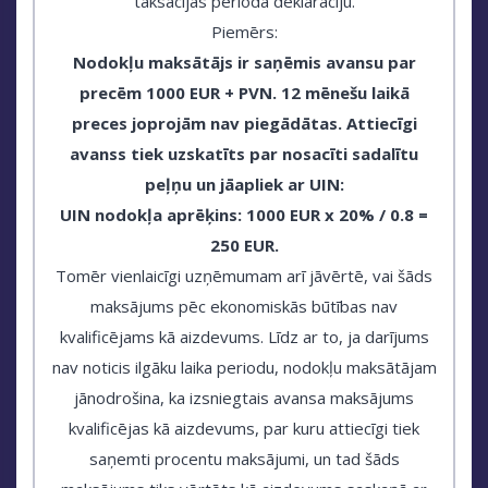
taksācijas perioda deklarāciju.
Piemērs:
Nodokļu maksātājs ir saņēmis avansu par
precēm 1000 EUR + PVN. 12 mēnešu laikā
preces joprojām nav piegādātas. Attiecīgi
avanss tiek uzskatīts par nosacīti sadalītu
peļņu un jāapliek ar UIN:
UIN nodokļa aprēķins: 1000 EUR x 20% / 0.8 =
250 EUR.
Tomēr vienlaicīgi uzņēmumam arī jāvērtē, vai šāds
maksājums pēc ekonomiskās būtības nav
kvalificējams kā aizdevums. Līdz ar to, ja darījums
nav noticis ilgāku laika periodu, nodokļu maksātājam
jānodrošina, ka izsniegtais avansa maksājums
kvalificējas kā aizdevums, par kuru attiecīgi tiek
saņemti procentu maksājumi, un tad šāds