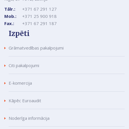
Tālr.:
+371 67 291 127
Mob.:
+371 25 900 918
Fax.:
+371 67 291 187
Izpēti
Grāmatvedības pakalpojumi
Citi pakalpojumi
E-komercija
Kāpēc Euroaudit
Noderīga informācija