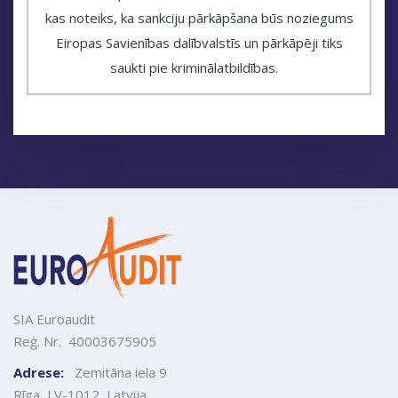
kas noteiks, ka sankciju pārkāpšana būs noziegums
Eiropas Savienības dalībvalstīs un pārkāpēji tiks
saukti pie kriminālatbildības.
SIA Euroaudit
Reģ. Nr. 40003675905
Adrese:
Zemitāna iela 9
Rīga, LV-1012, Latvija