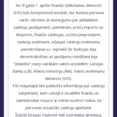
No šī gada 1. aprīļa Finanšu izlūkošanas dienests
(FID) būs kompetentā iestāde, kur ikviena persona
varēs vērsties ar iesniegumu par jebkādiem
sankciju jautājumiem, piemēram, preču imports un
eksports, finanšu sankcijas, uzziņu pieprasījumi,
sankciju izņēmumi, atļaujas sankciju izņēmumu
piemērošanai u.c. Iepriekš šīs funkcijas bija
decentralizētas un jautājumu risināšana bija
“izkaisīta” starp vairākām valsts iestādēm: Latvijas
Banku (LB), Ārlietu ministriju (ĀM), Valsts ieņēmumu
dienestu (VID).
FID mājaslapā tiks publicēta informācija par sankciju
subjektiem, kam Latvijā ir iesaldēti finanšu un
saimnieciskie resursi ar mērķi novērst riskus, ka
personas iesaistās sankciju apiešanā.
Šobrīd Eiropas Padomē tiek izstrādāta direktīva,