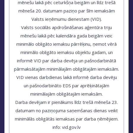
mēnešu laikā pēc ceturkšņa beigām un līdz trešā
mēneša 20. datumam paziņo par šīm iemaksām
Valsts ieņēmumu dienestam (VID).
Valsts sociālās apdrošināšanas aģentūra triju
mēnešu laikā pēc kalendāra gada beigām veic
minimālo obligāto iemaksu pārrēķinu, ņemot vērā
minimālo obligāto iemaksu objektu gadam, un
informē VID par darba devēja un pašnodarbinātā
pārmaksātajām minimālajām obligātajām iemaksām.
VID vienas darbdienas laikā informē darba devēju
un pašnodarbināto EDS par aprēķinātajām
minimālajām obligātajām iemaksām.
Darba devējam ir pienākums līdz trešā mēneša 23.
datumam no paziņojuma saņemšanas dienas veikt
minimālās obligātās iemaksas par darba ņēmējiem.
info: vid.gov.lv