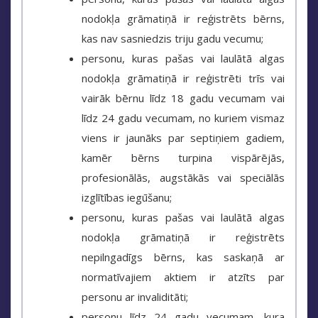
nodokļa grāmatiņā ir reģistrēts bērns,
kas nav sasniedzis triju gadu vecumu;
personu, kuras pašas vai laulātā algas
nodokļa grāmatiņā ir reģistrēti trīs vai
vairāk bērnu līdz 18 gadu vecumam vai
līdz 24 gadu vecumam, no kuriem vismaz
viens ir jaunāks par septiņiem gadiem,
kamēr bērns turpina vispārējās,
profesionālās, augstākās vai speciālās
izglītības iegūšanu;
personu, kuras pašas vai laulātā algas
nodokļa grāmatiņā ir reģistrēts
nepilngadīgs bērns, kas saskaņā ar
normatīvajiem aktiem ir atzīts par
personu ar invaliditāti;
personu līdz 24 gadu vecumam, kura