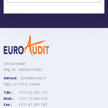
SIA Euroaudit
Reģ. Nr. 40003675905
Adrese:
Zemitāna iela 9
Rīga, LV-1012, Latvija
Tālr.:
+371 67 291 127
Mob.:
+371 25 900 918
Fax.:
+371 67 291 187