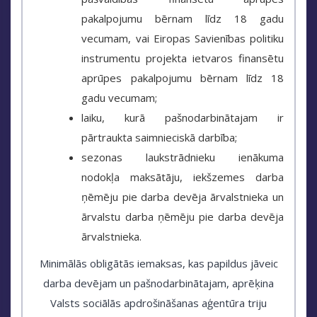
pakalpojumu bērnam līdz 18 gadu
vecumam, vai Eiropas Savienības politiku
instrumentu projekta ietvaros finansētu
aprūpes pakalpojumu bērnam līdz 18
gadu vecumam;
laiku, kurā pašnodarbinātajam ir
pārtraukta saimnieciskā darbība;
sezonas laukstrādnieku ienākuma
nodokļa maksātāju, iekšzemes darba
ņēmēju pie darba devēja ārvalstnieka un
ārvalstu darba ņēmēju pie darba devēja
ārvalstnieka.
Minimālās obligātās iemaksas, kas papildus jāveic
darba devējam un pašnodarbinātajam, aprēķina
Valsts sociālās apdrošināšanas aģentūra triju