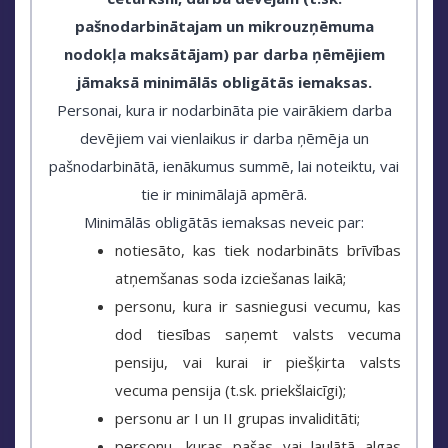
pašnodarbinātajam un mikrouzņēmuma
nodokļa maksātājam) par darba ņēmējiem
jāmaksā minimālās obligātās iemaksas.
Personai, kura ir nodarbināta pie vairākiem darba
devējiem vai vienlaikus ir darba ņēmēja un
pašnodarbinātā, ienākumus summē, lai noteiktu, vai
tie ir minimālajā apmērā.
Minimālās obligātās iemaksas neveic par:
notiesāto, kas tiek nodarbināts brīvības
atņemšanas soda izciešanas laikā;
personu, kura ir sasniegusi vecumu, kas
dod tiesības saņemt valsts vecuma
pensiju, vai kurai ir piešķirta valsts
vecuma pensija (t.sk. priekšlaicīgi);
personu ar I un II grupas invaliditāti;
personu, kuras pašas vai laulātā algas