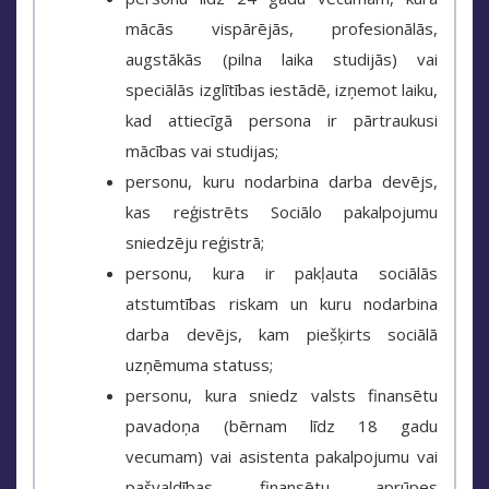
mācās vispārējās, profesionālās,
augstākās (pilna laika studijās) vai
speciālās izglītības iestādē, izņemot laiku,
kad attiecīgā persona ir pārtraukusi
mācības vai studijas;
personu, kuru nodarbina darba devējs,
kas reģistrēts Sociālo pakalpojumu
sniedzēju reģistrā;
personu, kura ir pakļauta sociālās
atstumtības riskam un kuru nodarbina
darba devējs, kam piešķirts sociālā
uzņēmuma statuss;
personu, kura sniedz valsts finansētu
pavadoņa (bērnam līdz 18 gadu
vecumam) vai asistenta pakalpojumu vai
pašvaldības finansētu aprūpes