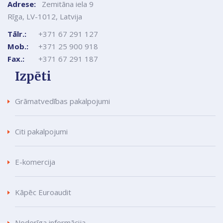
Adrese:
Zemitāna iela 9
Rīga, LV-1012, Latvija
Tālr.:
+371 67 291 127
Mob.:
+371 25 900 918
Fax.:
+371 67 291 187
Izpēti
Grāmatvedības pakalpojumi
Citi pakalpojumi
E-komercija
Kāpēc Euroaudit
Noderīga informācija