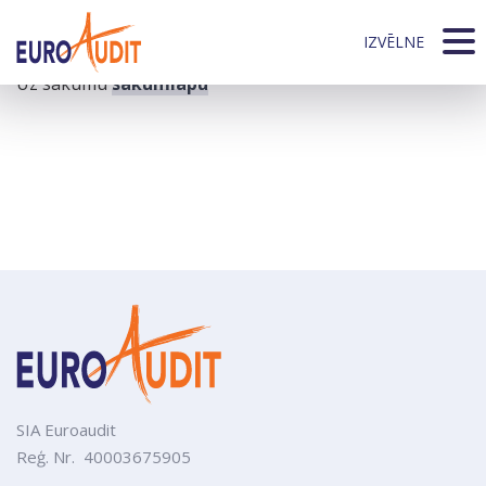
404
Whoops! Lūdzu atvainojiet, mēs nevaram atrast šo
IZVĒLNE
lapu.
Uz sākumu
sākumlapu
SIA Euroaudit
Reģ. Nr. 40003675905