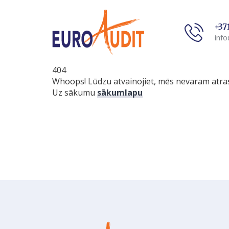
+37
info
404
Whoops! Lūdzu atvainojiet, mēs nevaram atras
Uz sākumu
sākumlapu