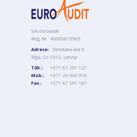
SIA Euroaudit
Reģ. Nr. 40003675905
Adrese:
Zemitāna iela 9
Rīga, LV-1012, Latvija
Tālr.:
+371 67 291 127
Mob.:
+371 25 900 918
Fax.:
+371 67 291 187