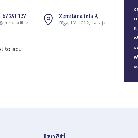
G
1 67 291 127
Zemitāna iela 9,
C
@euroaudit.lv
Rīga, LV-1012, Latvija
E
K
N
t šo lapu.
P
K
Izpēti