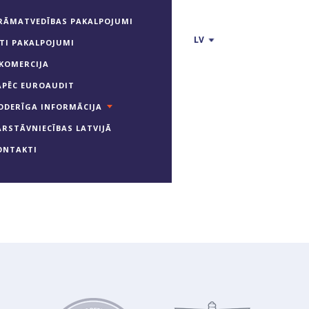
RĀMATVEDĪBAS PAKALPOJUMI
LV
ITI PAKALPOJUMI
-KOMERCIJA
ĀPĒC EUROAUDIT
ODERĪGA INFORMĀCIJA
ĀRSTĀVNIECĪBAS LATVIJĀ
ONTAKTI