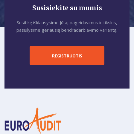
Susisiekite su mumis
Susitikę išklausysime Jūsų pageidavimus ir tikslus,
pasiūlysime geriausią bendradarbiavimo variantą.
REGISTRUOTIS