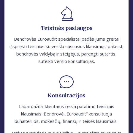
Teisinės paslaugos
Bendrovės Euroаudit specialistai padės Jums greitai
išspręsti teisinius su verslu susijusius klausimus: pakeisti
bendrovės valdybą ir steigėjus, parengti sutartis,
suteikti verslo konsultacijas.
Konsultacijos
Labai dažnai klientams reikia patarimo teisiniais
klausimais. Bendrovė „Euroаudit“ konsultuoja
buhalterijos, mokesčių, finansų ir teisės klausimais.