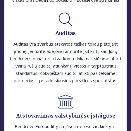
Viskas prasideda nuo pokalbio – susisiekite su mumis!
Auditas
Auditas yra svarbus atskaitos taškas toliau plėtojant
įmonę. Jei turite abejonių ar norite įsitikinti, kad Jūsų
bendrovės buhalterija tvarkoma tinkamai, siūlome atlikti
įvairių rūšių auditą, atitinkantį vietos ir tarptautinius
standartus. Kokybiškam auditui atlikti pasitelkiame
partnerius – prisiekusiuosius priežiūros specialistus.
Atstovavimas valstybinėse įstaigose
Bendrovė Euroаudit gina Jūsų interesus ir, kiek gali,