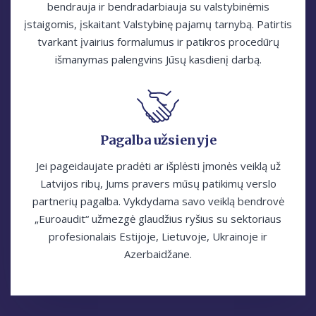
bendrauja ir bendradarbiauja su valstybinėmis
įstaigomis, įskaitant Valstybinę pajamų tarnybą. Patirtis
tvarkant įvairius formalumus ir patikros procedūrų
išmanymas palengvins Jūsų kasdienį darbą.
Pagalba užsienyje
Jei pageidaujate pradėti ar išplėsti įmonės veiklą už
Latvijos ribų, Jums pravers mūsų patikimų verslo
partnerių pagalba. Vykdydama savo veiklą bendrovė
„Euroaudit“ užmezgė glaudžius ryšius su sektoriaus
profesionalais Estijoje, Lietuvoje, Ukrainoje ir
Azerbaidžane.